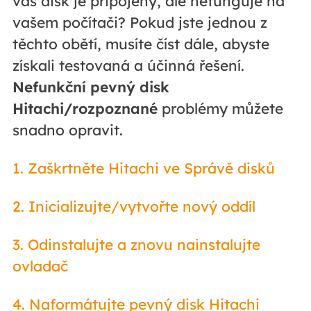
váš disk je připojený, ale nefunguje na
vašem počítači? Pokud jste jednou z
těchto obětí, musíte číst dále, abyste
získali testovaná a účinná řešení.
Nefunkční pevný disk
Hitachi/rozpoznané
problémy můžete
snadno opravit.
1. Zaškrtněte Hitachi ve Správě disků
2. Inicializujte/vytvořte nový oddíl
3. Odinstalujte a znovu nainstalujte
ovladač
4. Naformátujte pevný disk Hitachi