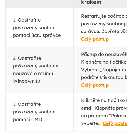
krokem
Restartujte počítač a 
1. Odstraňte
poškozený soubor pom
poškozený soubor
správce. Zavřete všec
pomocí účtu správce
Celý postup
Přístup do nouzového 
2. Odstraňte
Klepněte na tlačítko 
poškozený soubor v
Vyberte „Napájení > R
nouzovém režimu
podržte stisknutou kláv
Windows 10
Celý postup
Klikněte na tlačítko Hl
3. Odstraňte
cmd
. Klepněte pravým
poškozený soubor
na program "Příkazový
pomocí CMD
vyberte...
Celý postup