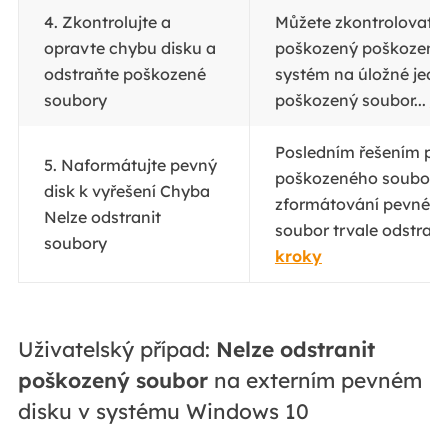
4. Zkontrolujte a
Můžete zkontrolovat a
opravte chybu disku a
poškozený poškozený
odstraňte poškozené
systém na úložné jedn
soubory
poškozený soubor...
Ce
Posledním řešením pro
5. Naformátujte pevný
poškozeného souboru 
disk k vyřešení Chyba
zformátování pevného 
Nelze odstranit
soubor trvale odstraně
soubory
kroky
Uživatelský případ:
Nelze odstranit
poškozený soubor
na externím pevném
disku v systému Windows 10