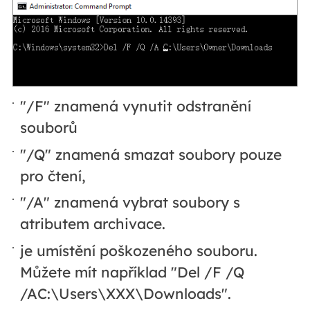
"/F" znamená vynutit odstranění
souborů
"/Q" znamená smazat soubory pouze
pro čtení,
"/A" znamená vybrat soubory s
atributem archivace.
je umístění poškozeného souboru.
Můžete mít například "Del /F /Q
/AC:\Users\XXX\Downloads".