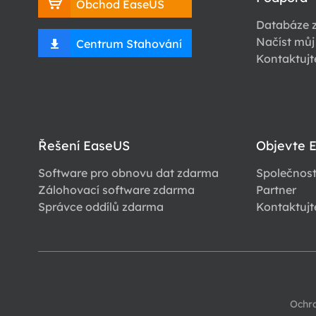
Obchod EaseUS
Databáze z
Načíst můj
Centrum Stahování
Kontaktujt
Řešení EaseUS
Objevte 
Software pro obnovu dat zdarma
Společnos
Zálohovací software zdarma
Partner
Správce oddílů zdarma
Kontaktujt
Ochr