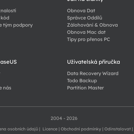
nalostí
Obnova Dat
 kód
Správce Oddílů
e tým podpory
Zálohování & Obnova
Obnova Mac dat
Tipy pro přenos PC
EaseUS
Uživatelská příručka
t
Data Recovery Wizard
Todo Backup
e nás
Partition Master
2004 - 2026
ana osobních údajů
|
Licence
|
Obchodní podmínky
|
Odinstalovat
|