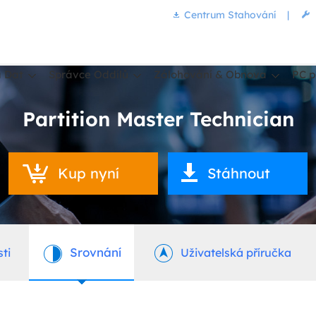
Centrum Stahování
|
 Dat
Správce Oddílů
Zálohování & Obnova
PC p
Partition Master Technician
Kup nyní
Stáhnout
Srovnání
ti
Uživatelská příručka