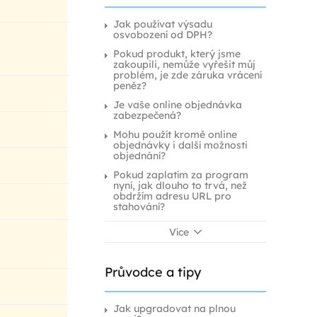
Jak používat výsadu
osvobození od DPH?
Pokud produkt, který jsme
zakoupili, nemůže vyřešit můj
problém, je zde záruka vrácení
peněz?
Je vaše online objednávka
zabezpečená?
Mohu použít kromě online
objednávky i další možnosti
objednání?
Pokud zaplatím za program
nyní, jak dlouho to trvá, než
obdržím adresu URL pro
stahování?
Více
Průvodce a tipy
Jak upgradovat na plnou