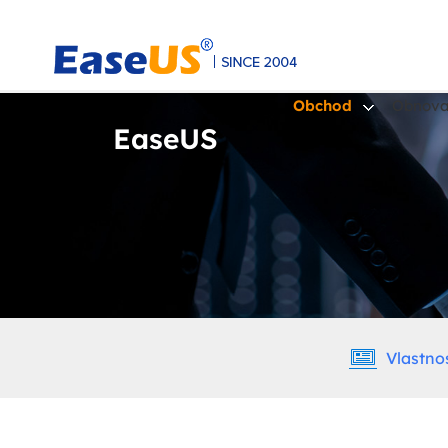
Obchod
Obnova
EaseUS
EaseUS
Vlastnos