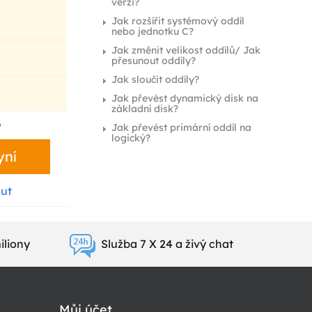
verzi?
Jak rozšířit systémový oddíl
nebo jednotku C?
Jak změnit velikost oddílů/ Jak
přesunout oddíly?
Jak sloučit oddíly?
Jak převést dynamický disk na
základní disk?
9
Jak převést primární oddíl na
logický?
yní
ut
iliony
Služba 7 X 24 a živý chat
Můj účet