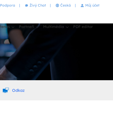
Podpora
|
Živý Chat
|
Česká
|
Můj účet
řenos
Partneři
Multimédia
PDF editor
Odkaz