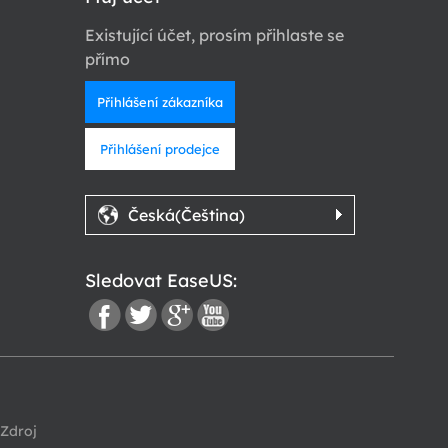
Existující účet, prosím přihlaste se
přímo
Přihlášení zákazníka
Přihlášení prodejce
Česká(Čeština)
Sledovat EaseUS:
fac
twi
go
you
Zdroj