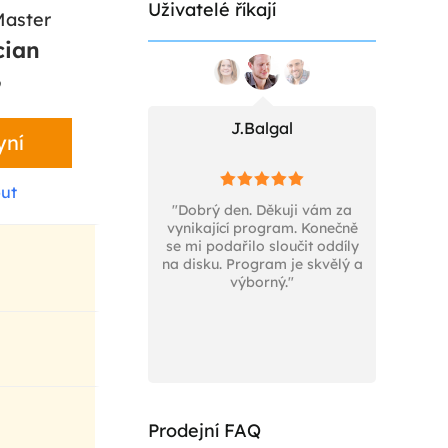
Uživatelé říkají
Master
cian
9
Stephen
J.Balgal
yní
ut
uji!!! Stáhnul jsem si
"Dobrý den. Děkuji vám za
"Chci vám 
atnou verzi softwaru a
vynikající program. Konečně
vyjádřit 
racoval na mém starém
se mi podařilo sloučit oddíly
vynik
 programu. Byl tak
na disku. Program je skvělý a
softwar
lsky přívětivý, opravdu
výborný."
"Správce odd
eňuji vaše odborné
že v bud
znalosti."
produkty p
jednou moc
všech
Prodejní FAQ