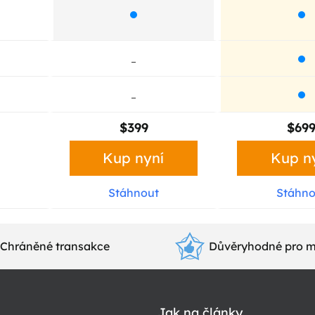
$399
$69
Kup nyní
Kup n
Stáhnout
Stáhno
Chráněné transakce
Důvěryhodné pro m
Jak na články