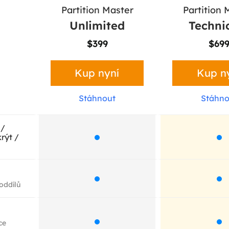
Partition Master
Partition 
Unlimited
Techni
$399
$69
Kelvyn
Kup nyní
Kup n
Stáhnout
Stáhno
"Chci vám a vaší společnosti
"Děk
vyjádřit upřímné uznání za
bezpl
vynikající kvalitu
ten p
 /
softwarového balíčku
XP
rýt /
"Správce oddílů" a ujistit vás,
uživate
že v budoucnu budu vaše
oc
produkty podporovat. Ještě
jednou moc děkuji a zdravím
všechny v EaseUS."
oddílů
ce