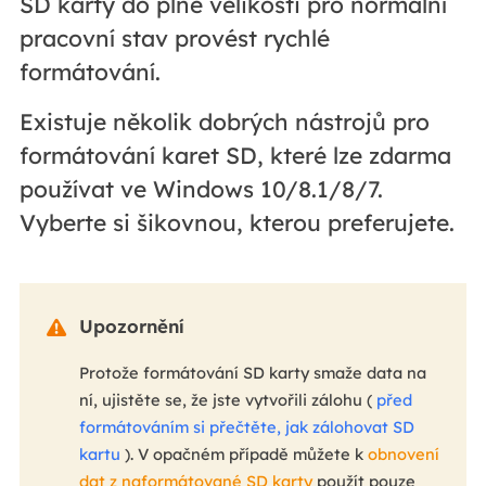
SD karty do plné velikosti pro normální
pracovní stav provést rychlé
formátování.
Existuje několik dobrých nástrojů pro
formátování karet SD, které lze zdarma
používat ve Windows 10/8.1/8/7.
Vyberte si šikovnou, kterou preferujete.
Upozornění

Protože formátování SD karty smaže data na
ní, ujistěte se, že jste vytvořili zálohu (
před
formátováním si přečtěte, jak zálohovat SD
kartu
). V opačném případě můžete k
obnovení
dat z naformátované SD karty
použít pouze