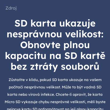
Zdroj
SD karta ukazuje
nesprávnou velikost:
Obnovte plnou
kapacitu na SD kartě
bez ztráty souborů
Zůstaňte v klidu, pokud SD karta ukazuje na vašem
počítači nesprávnou velikost. Může to být vadná SD
karta nebo virová infekce. Chcete-li opravit, že karta
Micro SD vykazuje chybu nesprávné velikosti, měli byste
nejprve kartu SD naformátovat na její plnou kapacitu