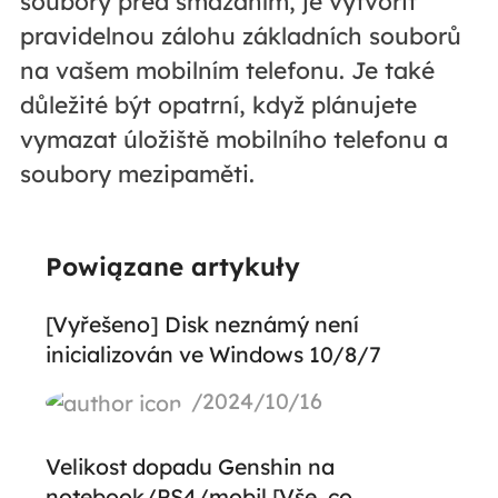
soubory před smazáním, je vytvořit
pravidelnou zálohu základních souborů
na vašem mobilním telefonu. Je také
důležité být opatrní, když plánujete
vymazat úložiště mobilního telefonu a
soubory mezipaměti.
Powiązane artykuły
[Vyřešeno] Disk neznámý není
inicializován ve Windows 10/8/7
/2024/10/16
Velikost dopadu Genshin na
notebook/PS4/mobil [Vše, co