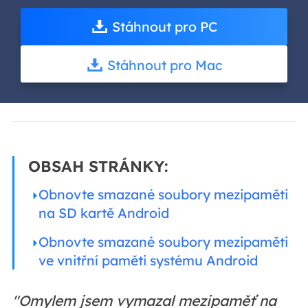
Stáhnout pro PC
Stáhnout pro Mac
OBSAH STRÁNKY:
Obnovte smazané soubory mezipaměti
na SD kartě Android
Obnovte smazané soubory mezipaměti
ve vnitřní paměti systému Android
"Omylem jsem vymazal mezipaměť na