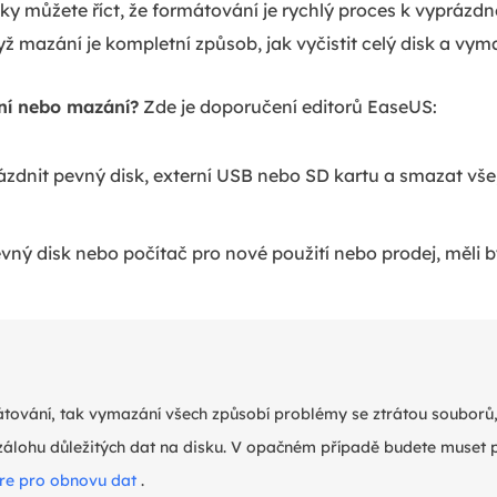
ky můžete říct, že formátování je rychlý proces k vyprázdn
ž mazání je kompletní způsob, jak vyčistit celý disk a vy
ní nebo mazání?
Zde je doporučení editorů EaseUS:
rázdnit pevný disk, externí USB nebo SD kartu a smazat vše,
vný disk nebo počítač pro nové použití nebo prodej, měli 
tování, tak vymazání všech způsobí problémy se ztrátou souborů, j
 zálohu důležitých dat na disku. V opačném případě budete muset
re pro obnovu dat
.