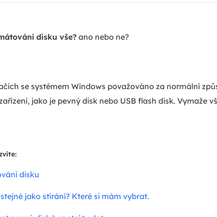
mátování disku vše?
ano nebo ne?
tačích se systémem Windows považováno za normální způs
ařízení, jako je pevný disk nebo USB flash disk. Vymaže v
víte:
ování disku
stejné jako stírání? Které si mám vybrat.