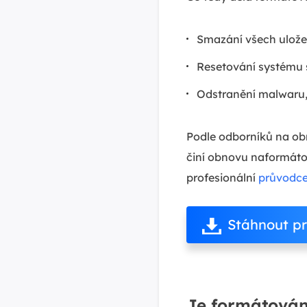
Smazání všech ulože
Resetování systému 
Odstranění malwaru, 
Podle odborníků na ob
činí obnovu naformáto
profesionální
průvodce
Stáhnout p
Je formátován