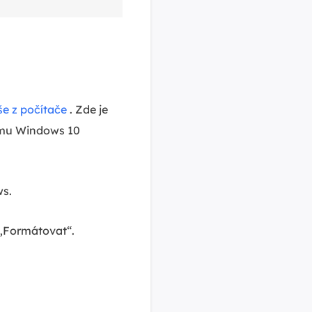
še z počítače
. Zde je
tému Windows 10
ws.
 „Formátovat“.