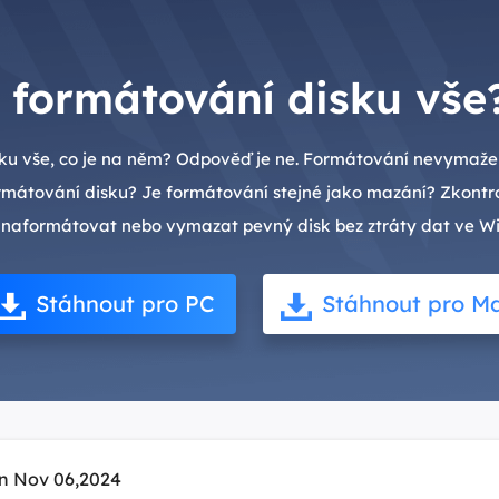
formátování disku vše
 vše, co je na něm? Odpověď je ne. Formátování nevymaže da
mátování disku? Je formátování stejné jako mazání? Zkontrol
naformátovat nebo vymazat pevný disk bez ztráty dat ve W
Stáhnout pro PC
Stáhnout pro M
n Nov 06,2024