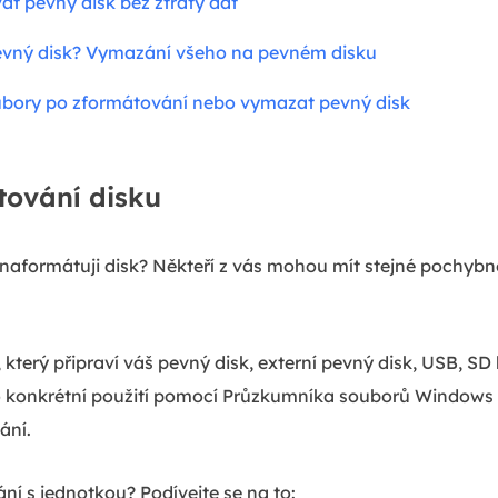
at pevný disk bez ztráty dat
evný disk? Vymazání všeho na pevném disku
oubory po zformátování nebo vymazat pevný disk
tování disku
 naformátuji disk? Někteří z vás mohou mít stejné pochyb
který připraví váš pevný disk, externí pevný disk, USB, SD 
ro konkrétní použití pomocí Průzkumníka souborů Windows
ání.
ní s jednotkou? Podívejte se na to: