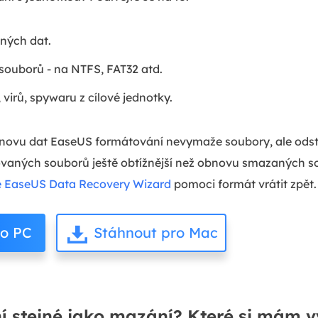
ných dat.
souborů - na NTFS, FAT32 atd.
virů, spywaru z cílové jednotky.
novu dat EaseUS formátování nevymaže soubory, ale odstr
vaných souborů ještě obtížnější než obnovu smazaných s
 EaseUS Data Recovery Wizard
pomoci formát vrátit zpět.
ro PC
Stáhnout pro Mac
í stejné jako mazání? Které si mám v