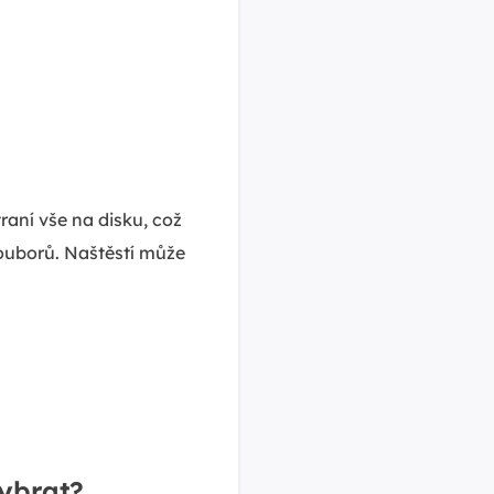
aní vše na disku, což
ouborů. Naštěstí může
ybrat?