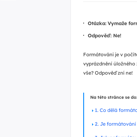
Otázka:
Vymaže for
Odpověď: Ne!
Formátování je v počí
vyprázdnění úložného z
vše? Odpověď zní ne!
Na této stránce se doz
1. Co dělá formát
2. Je formátování 