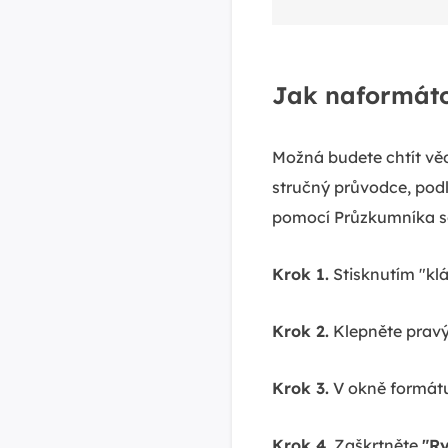
Jak naformáto
Možná budete chtít vě
stručný průvodce, pod
pomocí Průzkumníka s
Krok 1.
Stisknutím "kl
Krok 2.
Klepněte pravý
Krok 3.
V okně formátu
Krok 4.
Zaškrtněte
"Ry