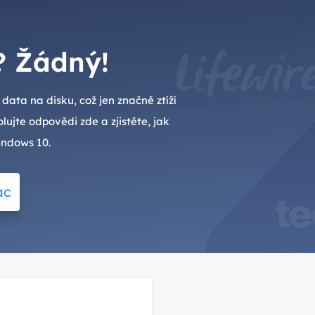
? Žádný!
ta na disku, což jen značně ztíží
ujte odpovědi zde a zjistěte, jak
indows 10.
ac