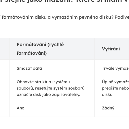
ezi formátováním disku a vymazáním pevného disku? Podíve
Formátování (rychlé
Vytírání
formátování)
Smazat data
Trvale vymaz
Obnovte strukturu systému
Úplně vymažt
souborů, resetujte systém souborů,
přepište neb
označte disk jako zapisovatelný.
disku
Ano
Žádný