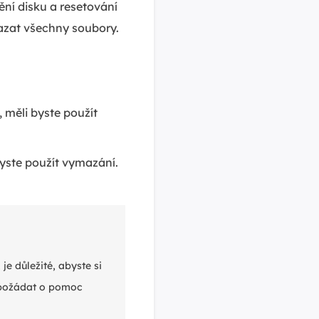
ění disku a resetování
mazat všechny soubory.
 měli byste použít
byste použít vymazání.
e důležité, abyste si
 požádat o pomoc