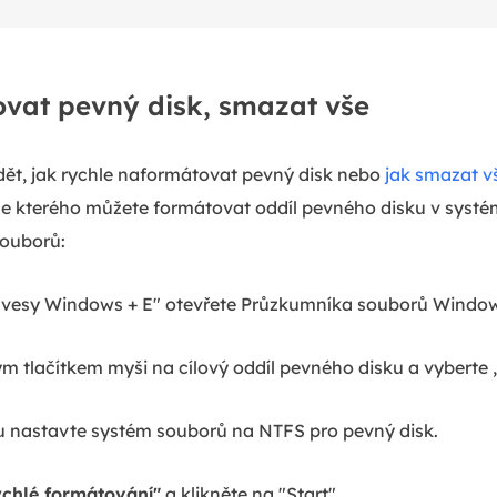
vat pevný disk, smazat vše
dět, jak rychle naformátovat pevný disk nebo
jak smazat v
le kterého můžete formátovat oddíl pevného disku v sys
ouborů:
ávesy Windows + E" otevřete Průzkumníka souborů Windo
m tlačítkem myši na cílový oddíl pevného disku a vyberte
 nastavte systém souborů na NTFS pro pevný disk.
chlé formátování"
a klikněte na "Start".