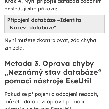
Krok 4.
Nyní připojte databázi zadáním
následujícího příkazu:
Připojení databáze –Identita
„Název_databáze“
Nyní můžete zkontrolovat, zda chyba
zmizela.
Metoda 3. Oprava chyby
„Neznámý stav databáze“
pomocí nástroje EseUtil
Pokud se připojení a odpojení nezdaří,
můžete databázi opravit pomocí
nástroje s názvem EaseUtil.