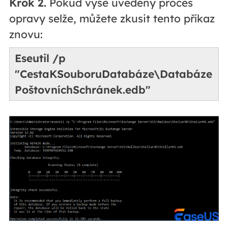
Krok 2.
Pokud výše uvedený proces
opravy selže, můžete zkusit tento příkaz
znovu:
Eseutil /p
"CestaKSouboruDatabáze\Databáze
PoštovníchSchránek.edb"