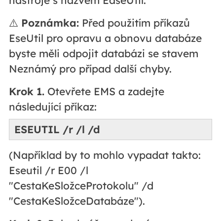
⚠️
Poznámka:
Před použitím příkazů
EseUtil pro opravu a obnovu databáze
byste měli odpojit databázi se stavem
Neznámý pro případ další chyby.
Krok 1.
Otevřete EMS a zadejte
následující příkaz:
ESEUTIL /r
/l
/d
(Například by to mohlo vypadat takto:
Eseutil /r E00 /l
"CestaKeSložceProtokolu" /d
"CestaKeSložceDatabáze").