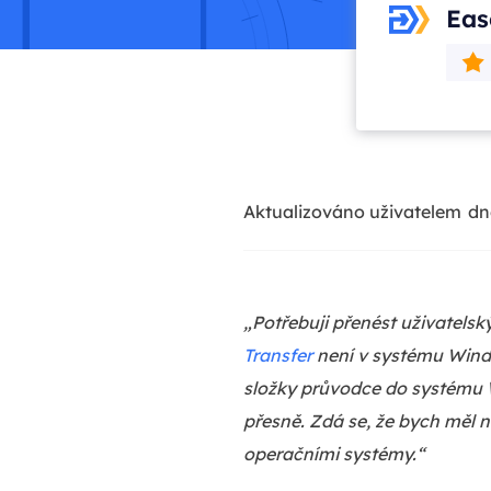
Eas
Aktualizováno uživatelem
dn
„Potřebuji přenést uživatels
Transfer
není v systému Window
složky průvodce do systému W
přesně. Zdá se, že bych měl n
operačními systémy.“