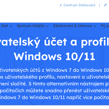
Centrum Stahování
|
 Dat
Správce Oddílů
Zálohování & Obnova
PC p
atelský účet a prof
Windows 10/11
živatelských účtů z Windows 7 do Windows 10
s uživatelského profilu, nastavení a uživatels
ní složité. S tímto alternativním nástrojem 
očítačích můžete snadno přenést uživatelské ú
ndows 7 do Windows 10/11 napříč více počíta