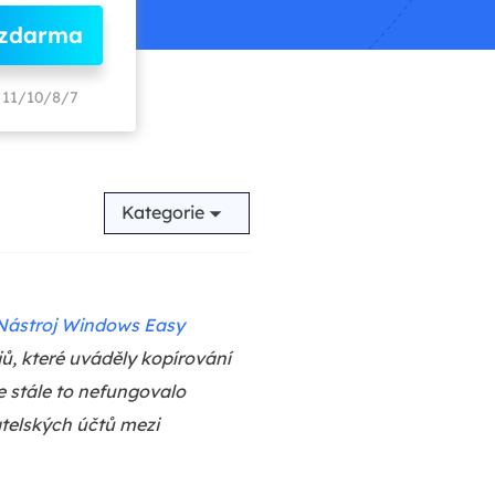
 zdarma
11/10/8/7
Kategorie
Nástroj Windows Easy
jů, které uváděly kopírování
e stále to nefungovalo
atelských účtů mezi