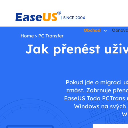
Obchod
Obnova
Home
>
PC Transfer
Jak přenést uživ
EaseUS
Pokud jde o migraci u
zmást. Zahrnuje přeno
EaseUS Todo PCTrans ne
Windows na svých p
Wi