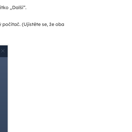
tko „Další“.
 počítač. (Ujistěte se, že oba