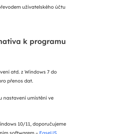
 převodem uživatelského účtu
rnativa k programu
avení atd. z Windows 7 do
pro přenos dat.
 nastavení umístění ve
 Windows 10/11, doporučujeme
tivním softwarem –
EaseUS