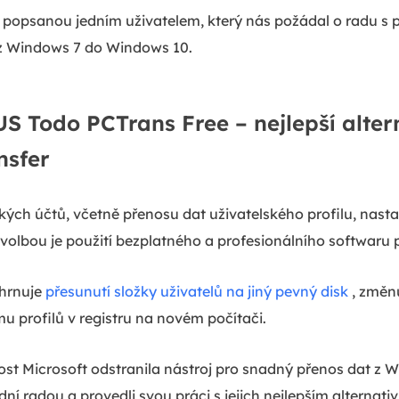
 popsanou jedním uživatelem, který nás požádal o radu s
 z Windows 7 do Windows 10.
S Todo PCTrans Free – nejlepší alte
nsfer
kých účtů, včetně přenosu dat uživatelského profilu, nast
volbou je použití bezplatného a profesionálního softwaru 
ahrnuje
přesunutí složky uživatelů na jiný pevný disk
, změnu
 profilů v registru na novém počítači.
st Microsoft odstranila nástroj pro snadný přenos dat z
ední radou a provedli svou práci s jejich nejlepším alterna