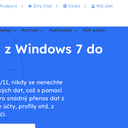
Podpora
|
Živý Chat
|
Česká
|
Můj účet
řenos
Partneři
Multimédia
PDF editor
il z Windows 7 do
/11, nikdy se nenechte
kých dat, což s pomocí
pro snadný přenos dat z
čty, profily atd. z
či.