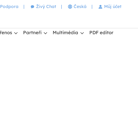
Podpora
|
Živý Chat
|
Česká
|
Můj účet
řenos
Partneři
Multimédia
PDF editor