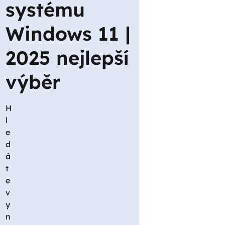
systému
Windows 11 |
2025 nejlepší
výběr
H
l
e
d
á
t
e
v
y
n