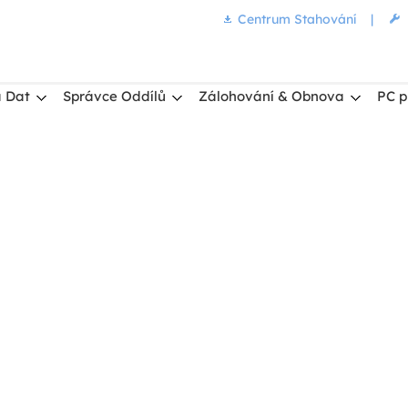
Centrum Stahování
|
 Dat
Správce Oddílů
Zálohování & Obnova
PC p