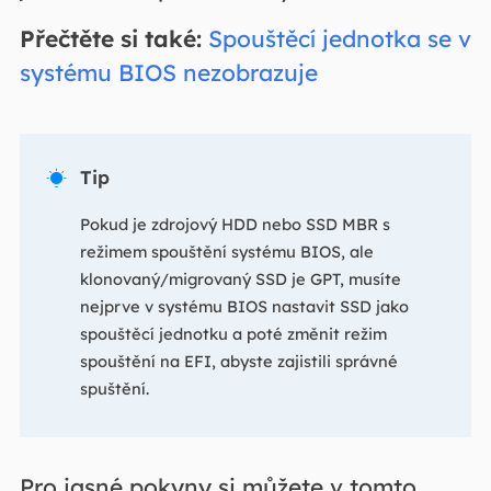
Přečtěte si také:
Spouštěcí jednotka se v
systému BIOS nezobrazuje
Tip

Pokud je zdrojový HDD nebo SSD MBR s
režimem spouštění systému BIOS, ale
klonovaný/migrovaný SSD je GPT, musíte
nejprve v systému BIOS nastavit SSD jako
spouštěcí jednotku a poté změnit režim
spouštění na EFI, abyste zajistili správné
spuštění.
Pro jasné pokyny si můžete v tomto