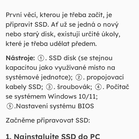
První věcí, kterou je třeba začít, je
připravit SSD. Ať už se jedná o nový
nebo starý disk, existují určité úkoly,
které je třeba udělat předem.
Nástroje:
①. SSD disk (se stejnou
kapacitou jako využívané místo na
systémové jednotce); ②. propojovací
kabely SSD; ③. šroubovák; ④. Počítač
se systémem Windows 10/11;
⑤.Nastavení systému BIOS
Začněme připravovat SSD:
1.
Nainstalujte SSD
do PC