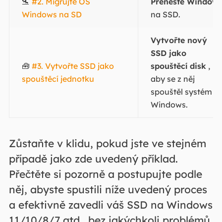
🛬
#2. Migrujte OS
Přeneste Window
Windows na SD
na SSD.
Vytvořte nový
SSD jako
🧰
#3. Vytvořte SSD jako
spouštěcí disk
,
spouštěcí jednotku
aby se z něj
spouštěl systém
Windows.
Zůstaňte v klidu, pokud jste ve stejném
případě jako zde uvedený příklad.
Přečtěte si pozorně a postupujte podle
něj, abyste spustili níže uvedený proces
a efektivně zavedli váš SSD na Windows
11/10/8/7 atd., bez jakýchkoli problémů.