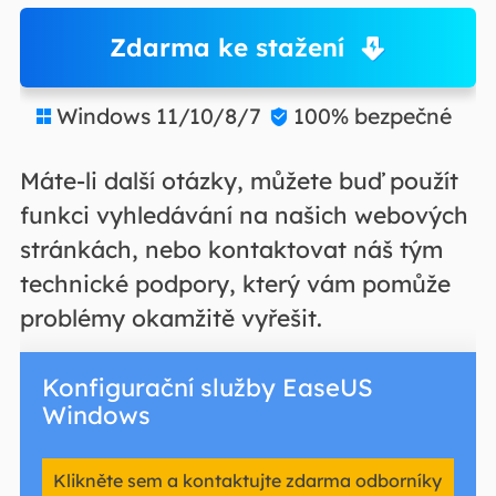
Zdarma ke stažení
Windows 11/10/8/7
100% bezpečné


Máte-li další otázky, můžete buď použít
funkci vyhledávání na našich webových
stránkách, nebo kontaktovat náš tým
technické podpory, který vám pomůže
problémy okamžitě vyřešit.
Konfigurační služby EaseUS
Windows
Klikněte sem a kontaktujte zdarma odborníky