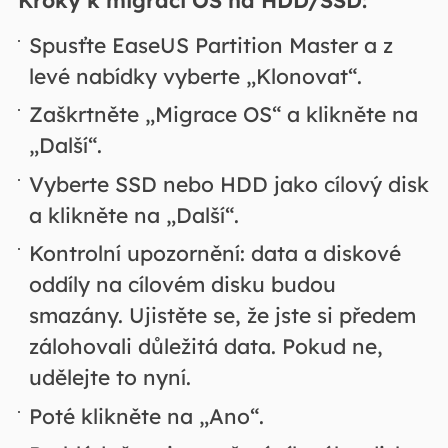
Kroky k migraci OS na HDD/SSD:
Spusťte EaseUS Partition Master a z
levé nabídky vyberte „Klonovat“.
Zaškrtněte „Migrace OS“ a klikněte na
„Další“.
Vyberte SSD nebo HDD jako cílový disk
a klikněte na „Další“.
Kontrolní upozornění: data a diskové
oddíly na cílovém disku budou
smazány. Ujistěte se, že jste si předem
zálohovali důležitá data. Pokud ne,
udělejte to nyní.
Poté klikněte na „Ano“.