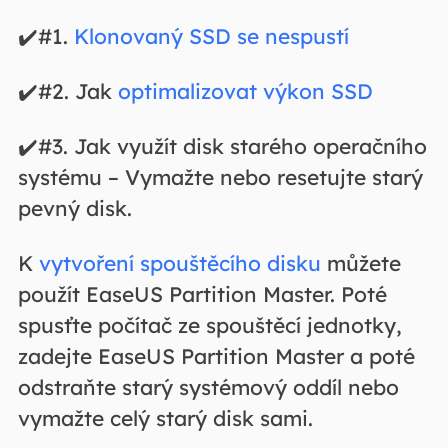
✔️#1.
Klonovaný SSD se nespustí
✔️#2. Jak
optimalizovat výkon SSD
✔️#3. Jak využít disk starého operačního
systému – Vymažte nebo resetujte starý
pevný disk.
K
vytvoření spouštěcího disku
můžete
použít EaseUS Partition Master. Poté
spusťte počítač ze spouštěcí jednotky,
zadejte EaseUS Partition Master a poté
odstraňte starý systémový oddíl nebo
vymažte celý starý disk sami.