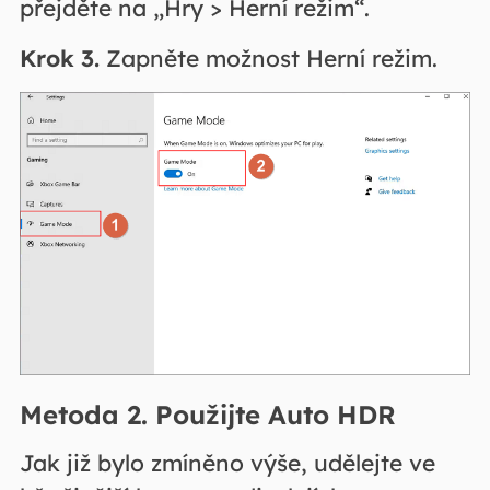
přejděte na „Hry > Herní režim“.
Krok 3.
Zapněte možnost Herní režim.
Metoda 2. Použijte Auto HDR
Jak již bylo zmíněno výše, udělejte ve