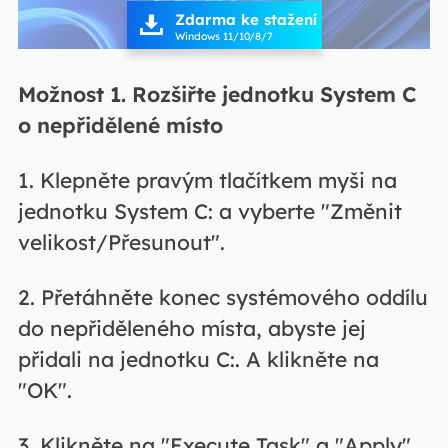
Zdarma ke stažení

Windows 11/10/8/7
Možnost 1. Rozšiřte jednotku System C
o nepřidělené místo
1. Klepněte pravým tlačítkem myši na
jednotku System C: a vyberte "Změnit
velikost/Přesunout".
2. Přetáhněte konec systémového oddílu
do nepřiděleného místa, abyste jej
přidali na jednotku C:. A klikněte na
"OK".
3. Klikněte na "Execute Task" a "Apply"