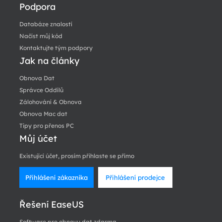
Podpora
Databáze znalostí
Načíst můj kód
Kontaktujte tým podpory
Jak na články
Obnova Dat
Správce Oddílů
Zálohování & Obnova
Obnova Mac dat
Tipy pro přenos PC
Můj účet
Existující účet, prosím přihlaste se přímo
Přihlášení zákazníka
Přihlášení prodejce
Řešení EaseUS
Software pro obnovu dat zdarma