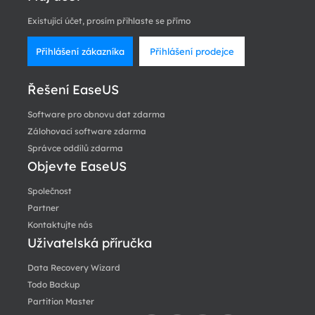
Existující účet, prosím přihlaste se přímo
Přihlášení zákazníka
Přihlášení prodejce
Řešení EaseUS
Software pro obnovu dat zdarma
Zálohovací software zdarma
Správce oddílů zdarma
Objevte EaseUS
Společnost
Partner
Kontaktujte nás
Uživatelská příručka
Data Recovery Wizard
Todo Backup
Partition Master