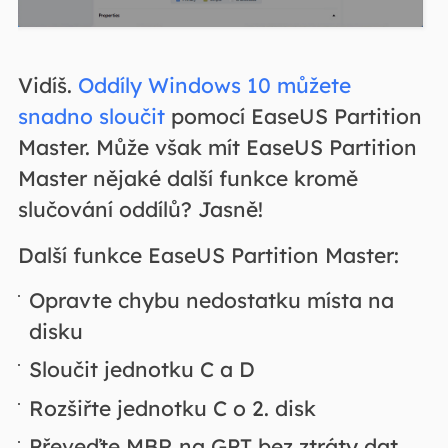
Vidíš.
Oddíly Windows 10 můžete
snadno sloučit
pomocí EaseUS Partition
Master. Může však mít EaseUS Partition
Master nějaké další funkce kromě
slučování oddílů? Jasně!
Další funkce EaseUS Partition Master:
Opravte chybu nedostatku místa na
disku
Sloučit jednotku C a D
Rozšiřte jednotku C o 2. disk
Převeďte MBR na GPT bez ztráty dat