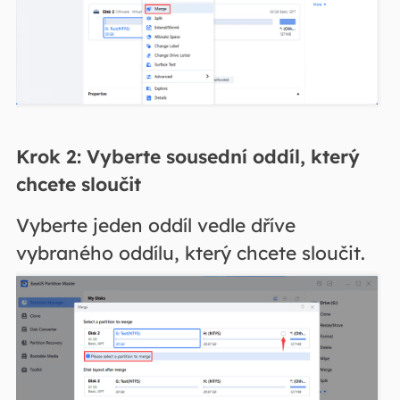
Krok 2: Vyberte sousední oddíl, který
chcete sloučit
Vyberte jeden oddíl vedle dříve
vybraného oddílu, který chcete sloučit.