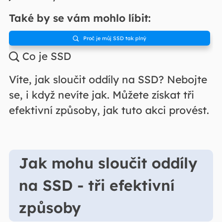
Také by se vám mohlo líbit:
Proč je můj SSD tak plný

Co je SSD

Víte, jak sloučit oddíly na SSD? Nebojte
se, i když nevíte jak. Můžete získat tři
efektivní způsoby, jak tuto akci provést.
Jak mohu sloučit oddíly
na SSD - tři efektivní
způsoby