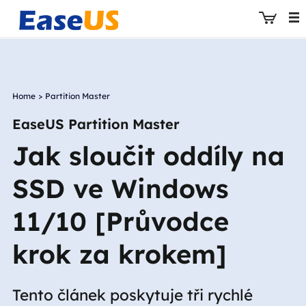
Home
>
Partition Master
EaseUS
EaseUS Partition Master
Jak sloučit oddíly na
SSD ve Windows
11/10 [Průvodce
krok za krokem]
Tento článek poskytuje tři rychlé