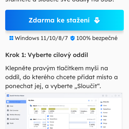
Zdarma ke stažení
Windows 11/10/8/7
100% bezpečné


Krok 1: Vyberte cílový oddíl
Klepněte pravým tlačítkem myši na
oddíl, do kterého chcete přidat místo a
ponechat jej, a vyberte „Sloučit“.