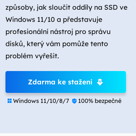
způsoby, jak sloučit oddíly na SSD ve
Windows 11/10 a představuje
profesionální nástroj pro správu
disků, který vám pomůže tento
problém vyřešit.
Zdarma ke stažení
Windows 11/10/8/7
100% bezpečné

