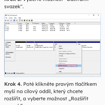
svazek".
Krok 4.
Poté klikněte pravým tlačítkem
myši na cílový oddíl, který chcete
rozšířit, a vyberte možnost „Rozšířit