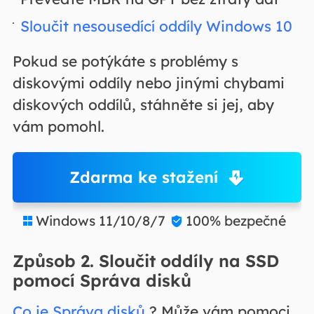
Sloučit nesousedící oddíly Windows 10
Pokud se potýkáte s problémy s
diskovými oddíly nebo jinými chybami
diskových oddílů, stáhněte si jej, aby
vám pomohl.
Zdarma ke stažení
Windows 11/10/8/7
100% bezpečné


Způsob 2. Sloučit oddíly na SSD
pomocí Správa disků
Co je Správa disků
? Může vám pomoci