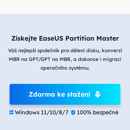
Získejte EaseUS Partition Master
Váš nejlepší společník pro dělení disku, konverzi
MBR na GPT/GPT na MBR, a dokonce i migraci
operačního systému.
Zdarma ke stažení
Windows 11/10/8/7
100% bezpečné

