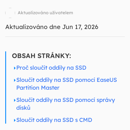
Aktualizováno uživatelem
Aktualizováno dne Jun 17, 2026
OBSAH STRÁNKY:
Proč sloučit oddíly na SSD
Sloučit oddíly na SSD pomocí EaseUS
Partition Master
Sloučit oddíly na SSD pomocí správy
disků
Sloučit oddíly na SSD s CMD