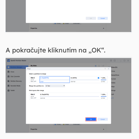
A pokračujte kliknutím na „OK“.