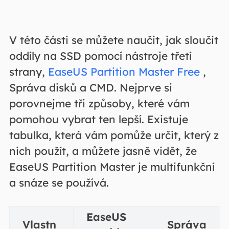
V této části se můžete naučit, jak sloučit
oddíly na SSD pomocí nástroje třetí
strany,
EaseUS Partition Master Free
,
Správa disků a CMD. Nejprve si
porovnejme tři způsoby, které vám
pomohou vybrat ten lepší. Existuje
tabulka, která vám pomůže určit, který z
nich použít, a můžete jasně vidět, že
EaseUS Partition Master je multifunkční
a snáze se používá.
EaseUS
Vlastn
Správa