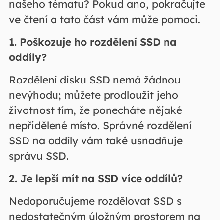
našeho tématu? Pokud ano, pokračujte
ve čtení a tato část vám může pomoci.
1. Poškozuje ho rozdělení SSD na
oddíly?
Rozdělení disku SSD nemá žádnou
nevýhodu; můžete prodloužit jeho
životnost tím, že ponecháte nějaké
nepřidělené místo. Správné rozdělení
SSD na oddíly vám také usnadňuje
správu SSD.
2. Je lepší mít na SSD více oddílů?
Nedoporučujeme rozdělovat SSD s
nedostatečným úložným prostorem na