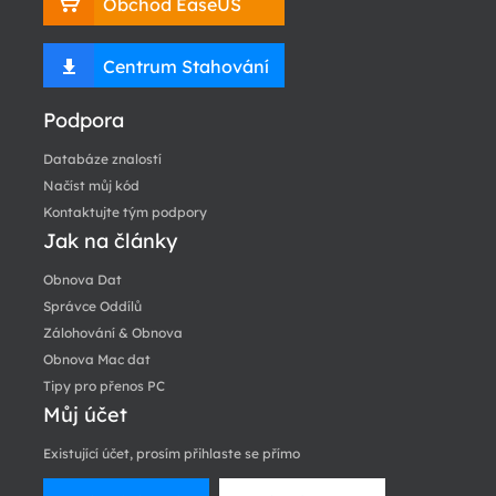
Obchod EaseUS
Centrum Stahování
Podpora
Databáze znalostí
Načíst můj kód
Kontaktujte tým podpory
Jak na články
Obnova Dat
Správce Oddílů
Zálohování & Obnova
Obnova Mac dat
Tipy pro přenos PC
Můj účet
Existující účet, prosím přihlaste se přímo