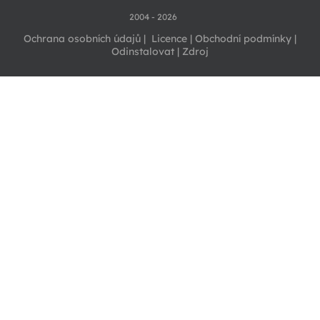
2004 - 2026
Ochrana osobních údajů
|
Licence
|
Obchodní podmínky
|
Odinstalovat
|
Zdroj
eb
tter
ogl
tub
ook
e
e