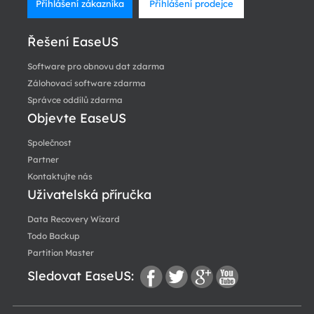
Přihlášení zákazníka
Přihlášení prodejce
Řešení EaseUS
Software pro obnovu dat zdarma
Zálohovací software zdarma
Správce oddílů zdarma
Objevte EaseUS
Společnost
Partner
Kontaktujte nás
Uživatelská příručka
Data Recovery Wizard
Todo Backup
Partition Master
Sledovat EaseUS:
fac
twi
go
you