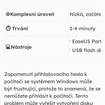
⚙️Komplexní úroveň
Nízká, začáteč
⏱️ Trvání
2-4 minuty
EaseUS Parti
💻Nástroje
USB flash dis
Zapomenutí přihlašovacího hesla k
počítači se systémem Windows může
být frustrující, protože to znamená, že se
nemůžete přihlásit k počítači. Tento
problém může vyřešit vytvoření disku