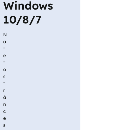
Windows
10/8/7
N
a
t
é
t
o
s
t
r
á
n
c
e
s