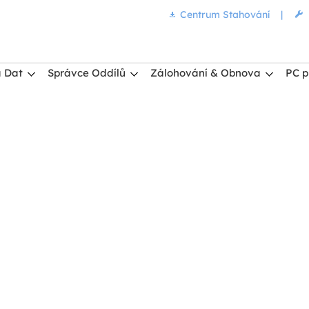
Centrum Stahování
|
 Dat
Správce Oddílů
Zálohování & Obnova
PC p