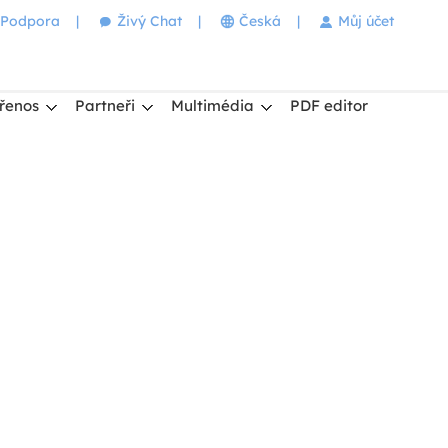
Podpora
|
Živý Chat
|
Česká
|
Můj účet
řenos
Partneři
Multimédia
PDF editor