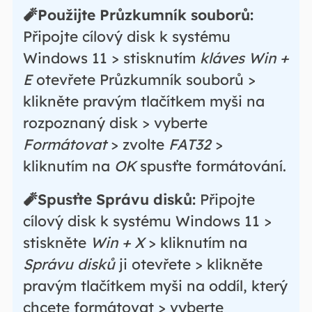
🧨Použijte Průzkumník souborů:
Připojte cílový disk k systému
Windows 11 > stisknutím
kláves Win +
E
otevřete Průzkumník souborů >
klikněte pravým tlačítkem myši na
rozpoznaný disk > vyberte
Formátovat
> zvolte
FAT32
>
kliknutím na
OK
spusťte formátování.
🧨Spusťte Správu disků:
Připojte
cílový disk k systému Windows 11 >
stiskněte
Win + X
> kliknutím na
Správu disků
ji otevřete > klikněte
pravým tlačítkem myši na oddíl, který
chcete formátovat > vyberte