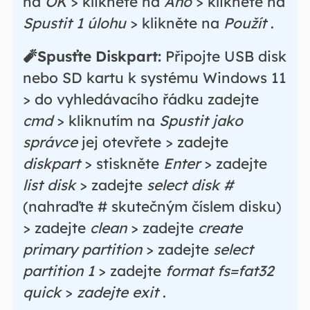
na
OK
> klikněte na
Ano
> klikněte na
Spustit 1 úlohu
> klikněte na
Použít
.
🧨Spusťte Diskpart:
Připojte USB disk
nebo SD kartu k systému Windows 11
> do vyhledávacího řádku zadejte
cmd
> kliknutím na
Spustit jako
správce
jej otevřete > zadejte
diskpart
> stiskněte
Enter
> zadejte
list disk
> zadejte
select disk #
(nahraďte # skutečným číslem disku)
> zadejte
clean
> zadejte
create
primary partition
> zadejte
select
partition 1
> zadejte
format fs=fat32
quick
>
zadejte exit
.