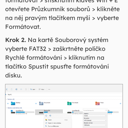
formátovat > stisknutím kláves Win + E
otevřete Průzkumník souborů > klikněte
na něj pravým tlačítkem myši > vyberte
Formátovat.
Krok 2.
Na kartě Souborový systém
vyberte FAT32 > zaškrtněte políčko
Rychlé formátování > kliknutím na
tlačítko Spustit spusťte formátování
disku.