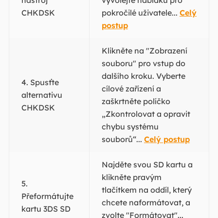
nástroj
vyvolejte nabídku pro
CHKDSK
pokročilé uživatele...
Celý
postup
Klikněte na "Zobrazení
souboru" pro vstup do
dalšího kroku. Vyberte
4. Spusťte
cílové zařízení a
alternativu
zaškrtněte políčko
CHKDSK
„Zkontrolovat a opravit
chybu systému
souborů“...
Celý postup
Najděte svou SD kartu a
klikněte pravým
5.
tlačítkem na oddíl, který
Přeformátujte
chcete naformátovat, a
kartu 3DS SD
zvolte "Formátovat"...