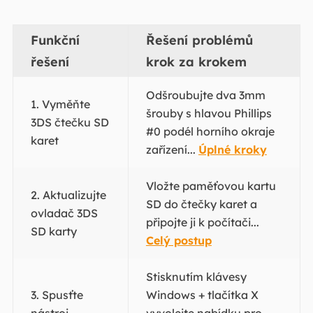
Funkční
Řešení problémů
řešení
krok za krokem
Odšroubujte dva 3mm
1. Vyměňte
šrouby s hlavou Phillips
3DS čtečku SD
#0 podél horního okraje
karet
zařízení...
Úplné kroky
Vložte paměťovou kartu
2. Aktualizujte
SD do čtečky karet a
ovladač 3DS
připojte ji k počítači...
SD karty
Celý postup
Stisknutím klávesy
3. Spusťte
Windows + tlačítka X