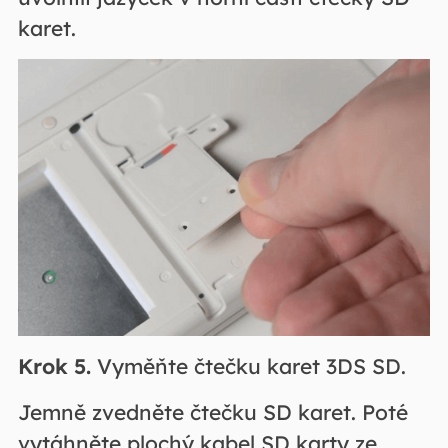
karet.
Krok 5.
Vyměňte čtečku karet 3DS SD.
Jemně zvedněte čtečku SD karet. Poté
vytáhněte plochý kabel SD karty ze