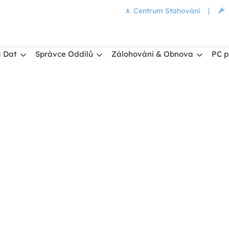
Centrum Stahování
|
 Dat
Správce Oddílů
Zálohování & Obnova
PC p