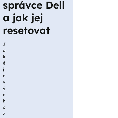
správce Dell
a jak jej
resetovat
J
a
k
é
j
e
v
ý
c
h
o
z