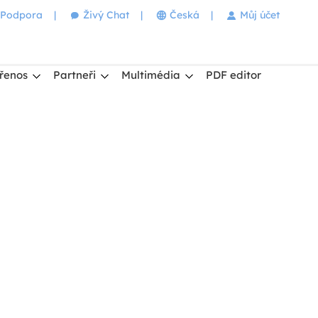
Podpora
|
Živý Chat
|
Česká
|
Můj účet
řenos
Partneři
Multimédia
PDF editor