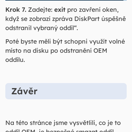
Krok 7.
Zadejte:
exit
pro zavření oken,
když se zobrazí zpráva DiskPart úspěšně
odstranil vybraný oddíl“.
Poté byste měli být schopni využít volné
místo na disku po odstranění OEM
oddílu.
Závěr
Na této stránce jsme vysvětlili, co je to
oddíl OEM, je bezpečné smazat oddíl