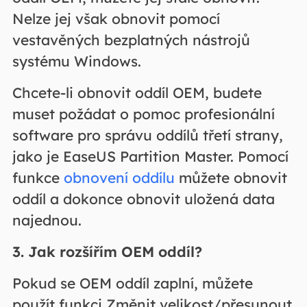
Nelze jej však obnovit pomocí
vestavěných bezplatných nástrojů
systému Windows.
Chcete-li obnovit oddíl OEM, budete
muset požádat o pomoc profesionální
software pro správu oddílů třetí strany,
jako je EaseUS Partition Master. Pomocí
funkce
obnovení oddílu
můžete obnovit
oddíl a dokonce obnovit uložená data
najednou.
3. Jak rozšířím OEM oddíl?
Pokud se OEM oddíl zaplní, můžete
použít funkci Změnit velikost/přesunout