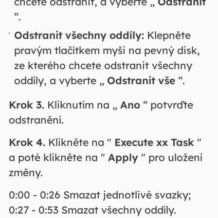
chcete odstranit, a vyberte „
Odstranit
“.
Odstranit všechny oddíly:
Klepněte
pravým tlačítkem myši na pevný disk,
ze kterého chcete odstranit všechny
oddíly, a vyberte „
Odstranit vše
“.
Krok 3.
Kliknutím na „
Ano
“ potvrďte
odstranění.
Krok 4.
Klikněte na "
Execute xx Task
"
a poté klikněte na "
Apply
" pro uložení
změny.
0:00 - 0:26 Smazat jednotlivé svazky;
0:27 - 0:53 Smazat všechny oddíly.