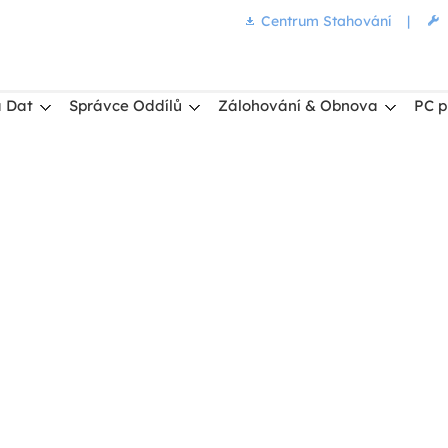
Centrum Stahování
|
 Dat
Správce Oddílů
Zálohování & Obnova
PC p