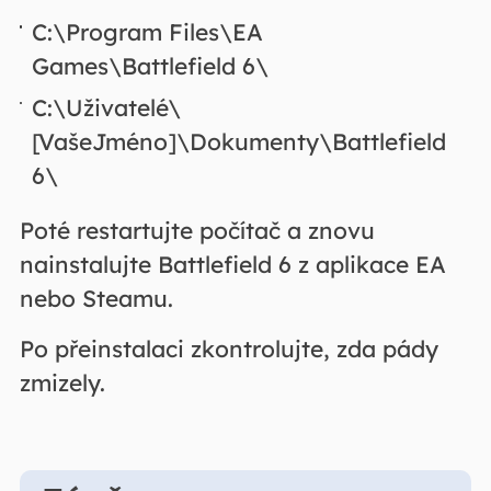
C:\Program Files\EA
Games\Battlefield 6\
C:\Uživatelé\
[VašeJméno]\Dokumenty\Battlefield
6\
Poté restartujte počítač a znovu
nainstalujte Battlefield 6 z aplikace EA
nebo Steamu.
Po přeinstalaci zkontrolujte, zda pády
zmizely.