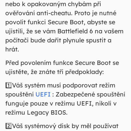
nebo k opakovaným chybám při
ověřování anti-cheatu. Proto je nutné
povolit funkci Secure Boot, abyste se
ujistili, že se vám Battlefield 6 na vašem
počítači bude dařit plynule spustit a
hrát.
Před povolením funkce Secure Boot se
ujistěte, že znáte tři předpoklady:
1️⃣Váš systém musí podporovat režim
spouštění
UEFI
: Zabezpečené spouštění
funguje pouze v režimu UEFI, nikoli v
režimu Legacy BIOS.
2️⃣Váš systémový disk by měl používat