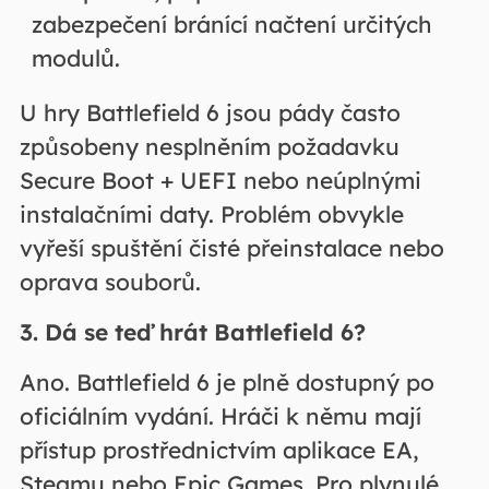
zabezpečení bránící načtení určitých
modulů.
U hry Battlefield 6 jsou pády často
způsobeny nesplněním požadavku
Secure Boot + UEFI nebo neúplnými
instalačními daty. Problém obvykle
vyřeší spuštění čisté přeinstalace nebo
oprava souborů.
3. Dá se teď hrát Battlefield 6?
Ano. Battlefield 6 je plně dostupný po
oficiálním vydání. Hráči k němu mají
přístup prostřednictvím aplikace EA,
Steamu nebo Epic Games. Pro plynulé