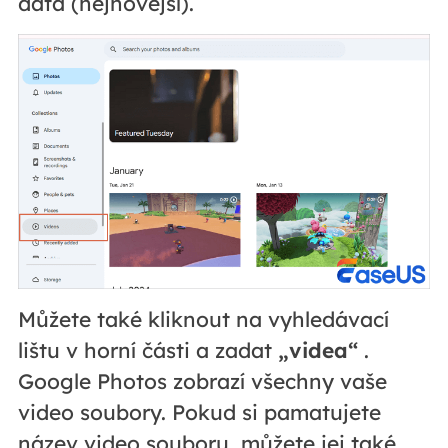
data (nejnovější).
Můžete také kliknout na vyhledávací
lištu v horní části a zadat
„videa“
.
Google Photos zobrazí všechny vaše
video soubory. Pokud si pamatujete
název video souboru, můžete jej také