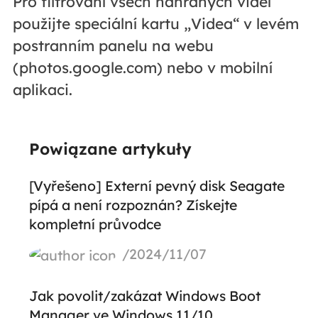
Pro filtrování všech nahraných videí
použijte speciální kartu „Videa“ v levém
postranním panelu na webu
(photos.google.com) nebo v mobilní
aplikaci.
Powiązane artykuły
[Vyřešeno] Externí pevný disk Seagate
pípá a není rozpoznán? Získejte
kompletní průvodce
/2024/11/07
Jak povolit/zakázat Windows Boot
Manager ve Windows 11/10