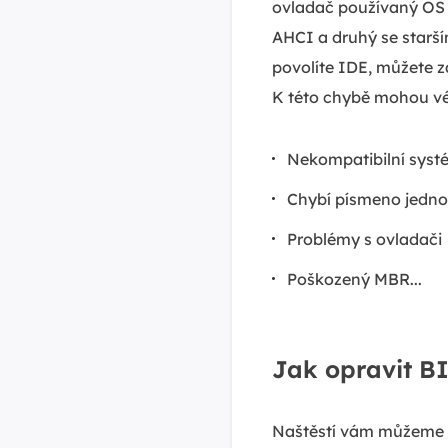
ovladač používaný OS n
AHCI a druhý se starš
povolíte IDE, můžete 
K této chybě mohou vés
Nekompatibilní syst
Chybí písmeno jedno
Problémy s ovladači
Poškozený MBR...
Jak opravit B
Naštěstí vám můžeme u