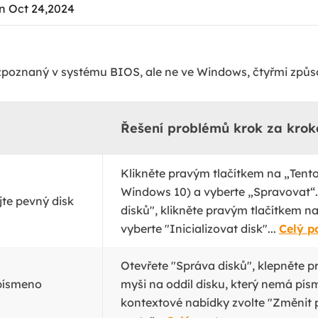
n Oct 24,2024
zpoznaný v systému BIOS, ale ne ve Windows, čtyřmi způs
Řešení problémů krok za kro
Klikněte pravým tlačítkem na „Tento
Windows 10) a vyberte „Spravovat“.
jte pevný disk
disků", klikněte pravým tlačítkem n
vyberte "Inicializovat disk"...
Celý p
Otevřete "Správa disků", klepněte 
písmeno
myši na oddíl disku, který nemá pís
kontextové nabídky zvolte "Změnit 