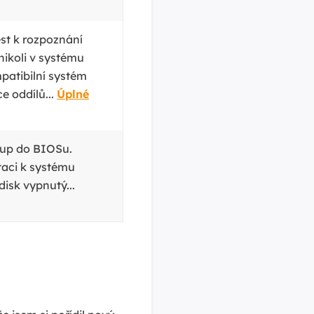
st k rozpoznání
nikoli v systému
patibilní systém
 oddílů...
Úplné
stup do BIOSu.
taci k systému
disk vypnutý...