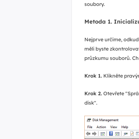
soubory.
Metoda 1. Inicializ
Nejprve určíme, odkud
měli byste zkontrolovat
průzkumu souborů. Chce
Krok 1.
Klikněte pravým
Krok 2.
Otevřete "Správ
disk".