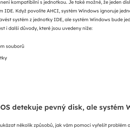
ení kompatibilní s jednotkou. Je také možné, že jeden disk
ím IDE. Když povolíte AHCI, systém Windows ignoruje jedn
zavést systém z jednotky IDE, ale systém Windows bude je
t i další důvody, které jsou uvedeny níže:
ém souborů
tky
IOS detekuje pevný disk, ale systém
kázat několik způsobů, jak vám pomoci vyřešit problém a 