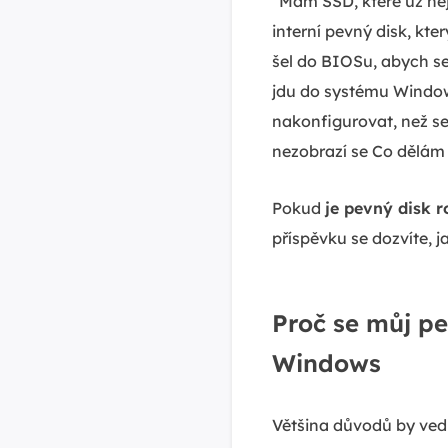
"Mám SSD, které už něj
interní pevný disk, kte
šel do BIOSu, abych se 
jdu do systému Windows
nakonfigurovat, než se
nezobrazí se Co dělám
Pokud
je pevný disk 
příspěvku se dozvíte, j
Proč se můj pe
Windows
Většina důvodů by vedl