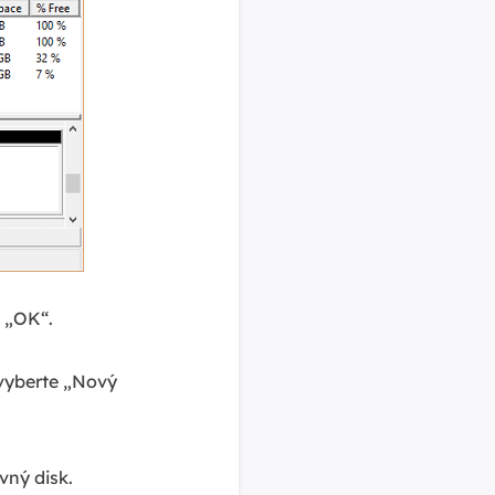
a „OK“.
vyberte „Nový
vný disk.