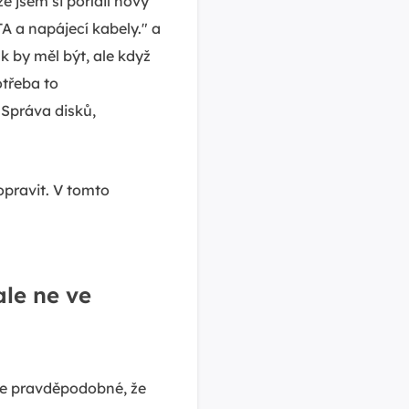
 jsem si pořídil nový
TA a napájecí kabely." a
ak by měl být, ale když
otřeba to
 Správa disků,
 opravit. V tomto
ale ne ve
 je pravděpodobné, že