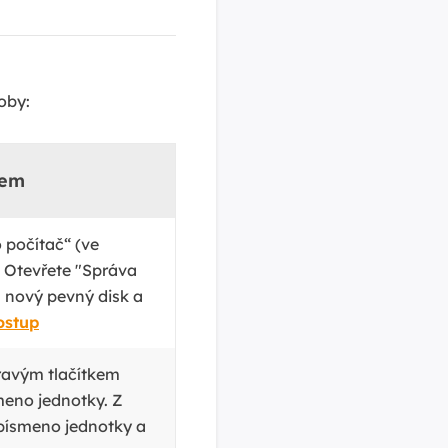
oby:
kem
 počítač“ (ve
 Otevřete "Správa
a nový pevný disk a
ostup
pravým tlačítkem
meno jednotky. Z
písmeno jednotky a