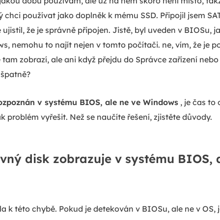
akou dobu používám, ale už na něm skoro není místo, takže
rý chci používat jako doplněk k mému SSD. Připojil jsem SA
ujistil, že je správně připojen. Jistě, byl uveden v BIOSu, j
, nemohu to najít nejen v tomto počítači. ne, vím, že je p
 tam zobrazí, ale ani když přejdu do Správce zařízení nebo
 špatně?
rozpoznán v systému BIOS, ale ne ve Windows
, je čas to
ak problém vyřešit. Než se naučíte řešení, zjistěte důvody.
vný disk zobrazuje v systému BIOS, 
a k této chybě. Pokud je detekován v BIOSu, ale ne v OS,