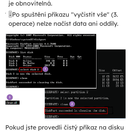
je obnovitelná.
🎚️Po spuštění příkazu "vyčistit vše" (3.
operace) nelze načíst data ani oddíly.
Pokud jste provedli čistý příkaz na disku