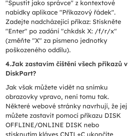
"Spustit jako správce" z kontextové
nabídky aplikace "Příkazový řádek".
Zadejte nadcházející příkaz: Stiskněte
"Enter" po zadání "chkdsk X: /f/r/x"
(změňte "X" za písmeno jednotky
poškozeného oddílu).
4.Jak zastavím čištění všech příkazů v
DiskPart?
Jak však můžete vidět na snímku
obrazovky vpravo, není tomu tak.
Některé webové stránky navrhují, že jej
můžete zastavit pomocí příkazu DISK
OFFLINE/ONLINE DISK nebo
stisknutím kláves CNTL+C ukončíte