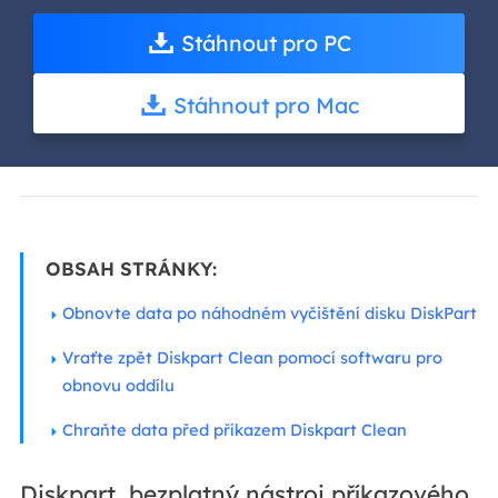
Stáhnout pro PC
Stáhnout pro Mac
OBSAH STRÁNKY:
Obnovte data po náhodném vyčištění disku DiskPart
Vraťte zpět Diskpart Clean pomocí softwaru pro
obnovu oddílu
Chraňte data před příkazem Diskpart Clean
Diskpart, bezplatný nástroj příkazového