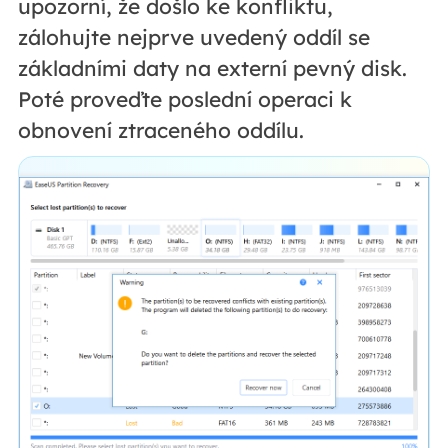
upozorní, že došlo ke konfliktu,
zálohujte nejprve uvedený oddíl se
základními daty na externí pevný disk.
Poté proveďte poslední operaci k
obnovení ztraceného oddílu.