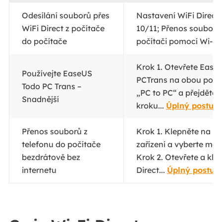
Odesílání souborů přes
Nastavení WiFi Direc
WiFi Direct z počítače
10/11; Přenos soubor
do počítače
počítači pomocí Wi-Fi.
Krok 1. Otevřete Ease
Používejte EaseUS
PCTrans na obou počít
Todo PC Trans –
„PC to PC“ a přejděte 
Snadnější
kroku...
Úplný postup
Přenos souborů z
Krok 1. Klepněte na N
telefonu do počítače
zařízení a vyberte mož
bezdrátově bez
Krok 2. Otevřete a kle
internetu
Direct...
Úplný postup