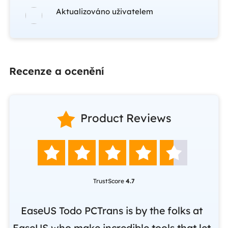
Aktualizováno uživatelem
Recenze a ocenění

Product Reviews





TrustScore
4.7
nd
EaseUS Todo PCTrans is by the folks at
o
EaseUS who make incredible tools that let