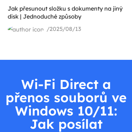
Jak přesunout složku s dokumenty na jiný
disk | Jednoduché způsoby
/2025/08/13
Wi-Fi Direct a
přenos souborů ve
Windows 10/11:
Jak posílat