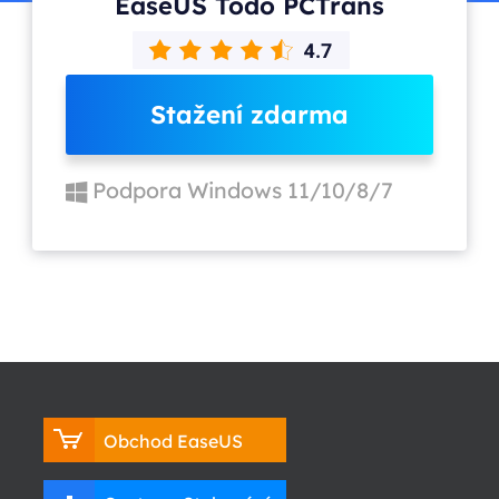
EaseUS Todo PCTrans
Stažení zdarma
Podpora Windows 11/10/8/7
Obchod EaseUS