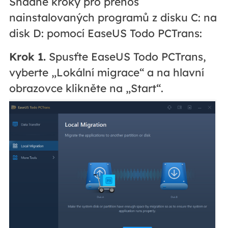
Snadné kroky pro přenos
nainstalovaných programů z disku C: na
disk D: pomocí EaseUS Todo PCTrans:
Krok 1.
Spusťte EaseUS Todo PCTrans,
vyberte „Lokální migrace“ a na hlavní
obrazovce klikněte na „Start“.