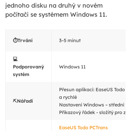
jednoho disku na druhý v novém
počítači se systémem Windows 11.
⏱️Trvání
3–5 minut
💻
Podporovaný
Windows 11
systém
Přesun aplikací: EaseUS Todo P
a rychlé
⛏️Nářadí
Nastavení Windows – střední
Příkazový řádek - složitý pro zk
EaseUS Todo PCTrans