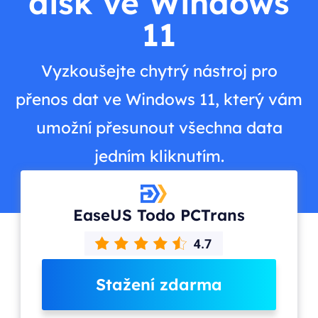
disk ve Windows
11
Vyzkoušejte chytrý nástroj pro
přenos dat ve Windows 11, který vám
umožní přesunout všechna data
jedním kliknutím.
EaseUS Todo PCTrans
Stažení zdarma