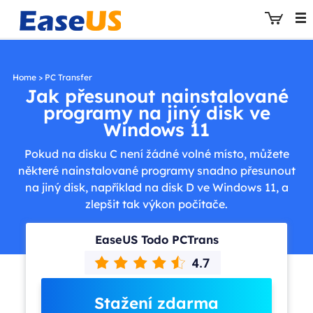
Home
>
PC Transfer
Jak přesunout nainstalované
programy na jiný disk ve
EaseUS
Windows 11
Pokud na disku C není žádné volné místo, můžete
některé nainstalované programy snadno přesunout
na jiný disk, například na disk D ve Windows 11, a
zlepšit tak výkon počítače.
EaseUS Todo PCTrans
Stažení zdarma