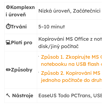
⚙️Komplexn
Nízká úroveň, Začátečníci
í úroveň
⏱️Trvání
5–10 minut
Kopírování MS Office z note
💻Platí pro
disk/jiný počítač
Způsob 1. Zkopírujte MS Of
notebooku na USB flash di
✏️Způsoby
Způsob 2. Kopírování MS Of
jednoho počítače do druh
🔨
Nástroje
EaseUS Todo PCTrans, USB,