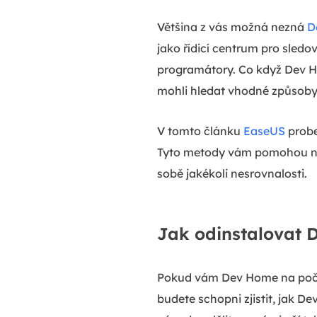
Většina z vás možná nezná
D
jako řídicí centrum pro sled
programátory. Co když Dev H
mohli hledat vhodné způsoby, 
V tomto článku
EaseUS
probe
Tyto metody vám pomohou naj
sobě jakékoli nesrovnalosti.
Jak odinstalovat 
Pokud vám Dev Home na počít
budete schopni zjistit, jak 