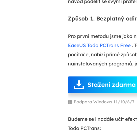
návod podělit se svými přáteli
Způsob 1. Bezplatný odi
Pro první metodu jsme jako n
EaseUS Todo PCTrans Free
. 
počítače, nabízí přímé způsob
nainstalovaných programů, ja
Stažení zdarma
Podpora Windows 11/10/8/7
Budeme se i nadále učit efe
Todo PCTrans: