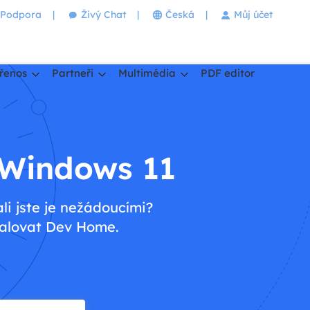
Podpora
|
Živý Chat
|
Česká
|
Můj účet
řenos
Partneři
Multimédia
PDF editor
 Windows 11
i jste je nežádoucími?
talovat Dev Home.