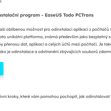
:
nstalační program - EaseUS Todo PCTrans
aši oblíbenou možnost pro odinstalaci aplikací z počítačů
Tato unikátní platforma, známá především jako bezplatný s
y přenosu dat, aplikací a celých účtů mezi počítači. Je t
ko je odinstalace a odstranění zbývajících souborů zdarm
ktivní kroky, které vám pomohou pochopit, jak odinstalo