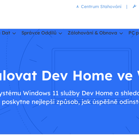
Centrum Stahování
|
 Dat
Správce Oddílů
Zálohování & Obnova
PC p
alovat Dev Home ve
 systému Windows 11 služby Dev Home a shledal
 poskytne nejlepší způsob, jak úspěšně odins