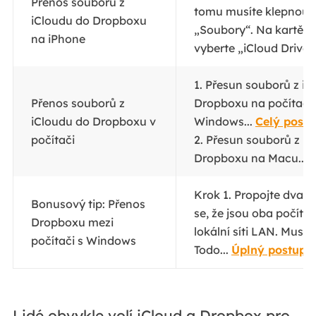
Přenos souborů z
tomu musíte klepnout 
iCloudu do Dropboxu
„Soubory“. Na kartě P
na iPhone
vyberte „iCloud Drive“.
1. Přesun souborů z iC
Přenos souborů z
Dropboxu na počítači
iCloudu do Dropboxu v
Windows...
Celý postu
počítači
2. Přesun souborů z i
Dropboxu na Macu...
C
Krok 1. Propojte dva po
Bonusový tip: Přenos
se, že jsou oba počítač
Dropboxu mezi
lokální síti LAN. Musít
počítači s Windows
Todo...
Úplný postup
Lidé obvykle volí iCloud a Dropbox pro