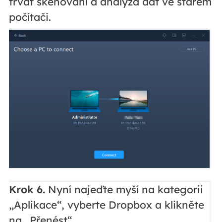
trvat skenování a analýza dat ve starém
počítači.
Krok 6.
Nyní najeďte myší na kategorii
„Aplikace“, vyberte Dropbox a klikněte
na „Přenést“.