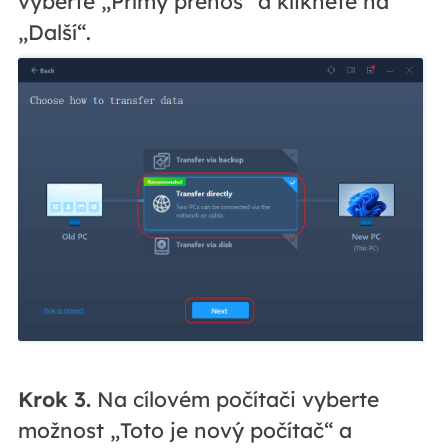
vyberte „Přímý přenos“ a klikněte na
„Další“.
Krok 3.
Na cílovém počítači vyberte
možnost „Toto je nový počítač“ a