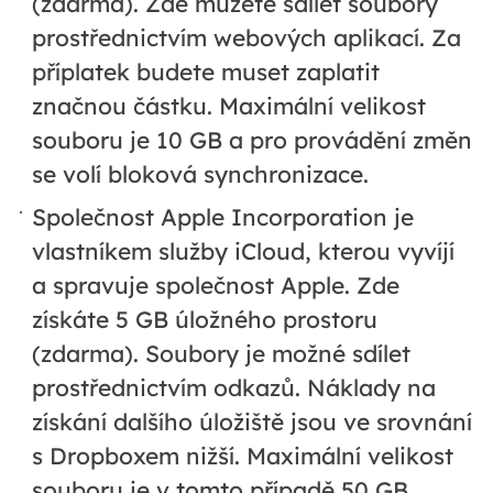
(zdarma). Zde můžete sdílet soubory
prostřednictvím webových aplikací. Za
příplatek budete muset zaplatit
značnou částku. Maximální velikost
souboru je 10 GB a pro provádění změn
se volí bloková synchronizace.
Společnost Apple Incorporation je
vlastníkem služby iCloud, kterou vyvíjí
a spravuje společnost Apple. Zde
získáte 5 GB úložného prostoru
(zdarma). Soubory je možné sdílet
prostřednictvím odkazů. Náklady na
získání dalšího úložiště jsou ve srovnání
s Dropboxem nižší. Maximální velikost
souboru je v tomto případě 50 GB.