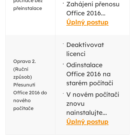
počítače bez
Zahájení přenosu
přeinstalace
Office 2016...
Úplný postup
Deaktivovat
licenci
Oprava 2.
Odinstalace
(Ruční
Office 2016 na
způsob)
starém počítači
Přesunutí
Office 2016 do
V novém počítači
nového
znovu
počítače
nainstalujte...
Úplný postup