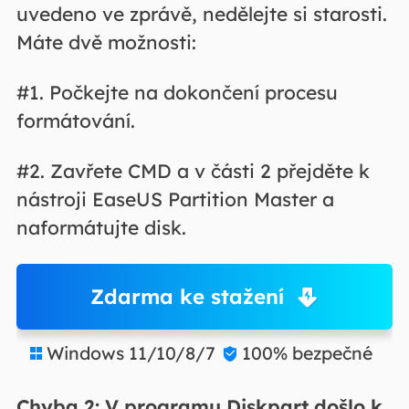
uvedeno ve zprávě, nedělejte si starosti.
Máte dvě možnosti:
#1. Počkejte na dokončení procesu
formátování.
#2. Zavřete CMD a v části 2 přejděte k
nástroji EaseUS Partition Master a
naformátujte disk.
Zdarma ke stažení
Windows 11/10/8/7
100% bezpečné


Chyba 2: V programu Diskpart došlo k