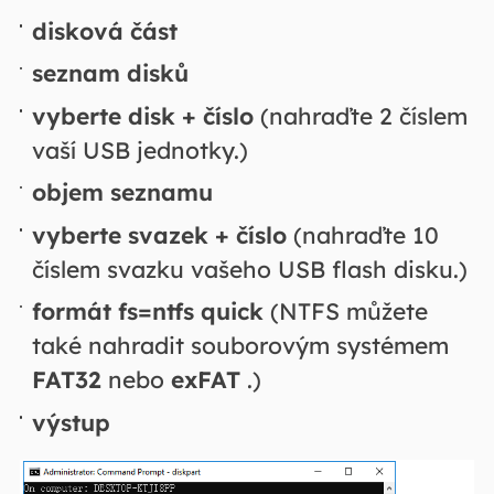
disková část
seznam disků
vyberte disk + číslo
(nahraďte 2 číslem
vaší USB jednotky.)
objem seznamu
vyberte svazek + číslo
(nahraďte 10
číslem svazku vašeho USB flash disku.)
formát fs=ntfs quick
(NTFS můžete
také nahradit souborovým systémem
FAT32
nebo
exFAT
.)
výstup