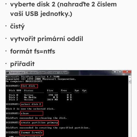
vyberte disk 2 (nahraďte 2 číslem
vaší USB jednotky.)
čistý
vytvořit primární oddíl
formát fs=ntfs
přiřadit