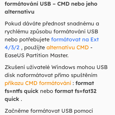
formátování USB – CMD nebo jeho
alternativu
Pokud dáváte přednost snadnému a
rychlému způsobu formátování USB
nebo potřebujete
formátovat na Ext
4/3/2
, použijte
alternativu CMD
-
EaseUS Partition Master.
Zkušení uživatelé Windows mohou USB
disk naformátovat přímo spuštěním
příkazu CMD formátování
:
format
fs=ntfs quick
nebo
format fs=fat32
quick
.
Začněme formátovat USB pomocí