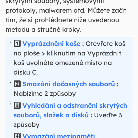
skrytými soubory, systémovými
protokoly, malwarem atd. Můžete začít
tím, že si prohlédnete níže uvedenou
metodu a stručné kroky.
1️⃣
Vyprázdnění koše
:
Otevřete koš
na ploše > kliknutím na Vyprázdnit
koš uvolněte omezené místo na
disku C.
2️⃣
Smazání dočasných souborů
:
Nabízíme 2 způsoby
3️⃣
Vyhledání a odstranění skrytých
souborů, složek a disků
:
Uveďte 3
způsoby
4️⃣
Vymazání mezipaměti