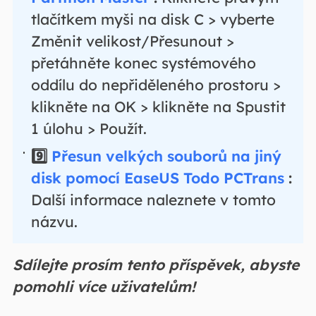
tlačítkem myši na disk C > vyberte
Změnit velikost/Přesunout >
přetáhněte konec systémového
oddílu do nepřiděleného prostoru >
klikněte na OK > klikněte na Spustit
1 úlohu > Použít.
9️⃣
Přesun velkých souborů na jiný
disk pomocí EaseUS Todo PCTrans
:
Další informace naleznete v tomto
názvu.
Sdílejte prosím tento příspěvek, abyste
pomohli více uživatelům!