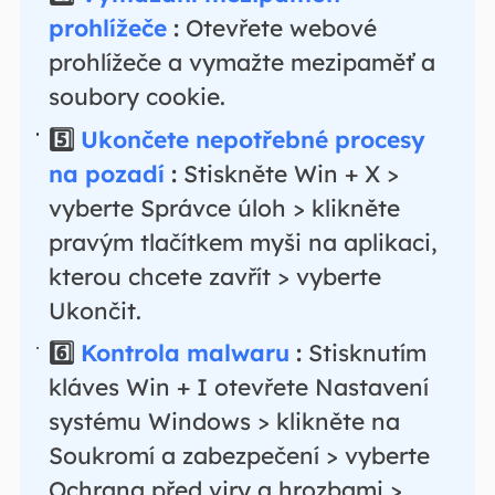
prohlížeče
:
Otevřete webové
prohlížeče a vymažte mezipaměť a
soubory cookie.
5️⃣
Ukončete nepotřebné procesy
na pozadí
:
Stiskněte Win + X >
vyberte Správce úloh > klikněte
pravým tlačítkem myši na aplikaci,
kterou chcete zavřít > vyberte
Ukončit.
6️⃣
Kontrola malwaru
:
Stisknutím
kláves Win + I otevřete Nastavení
systému Windows > klikněte na
Soukromí a zabezpečení > vyberte
Ochrana před viry a hrozbami >