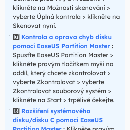
klikněte na Možnosti skenování >
vyberte Úplná kontrola > klikněte na
Skenovat nyní.
7️⃣
Kontrola a oprava chyb disku
pomocí EaseUS Partition Master
:
Spusťte EaseUS Partition Master >
klikněte pravým tlačítkem myši na
oddíl, který chcete zkontrolovat >
vyberte Zkontrolovat > vyberte
Zkontrolovat souborový systém >
klikněte na Start > trpělivě čekejte.
8️⃣
Rozšíření systémového
disku/disku C pomocí EaseUS
Partition Master
:
Klikněte pravým