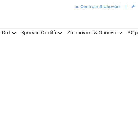
Centrum Stahování
|
 Dat
Správce Oddílů
Zálohování & Obnova
PC p