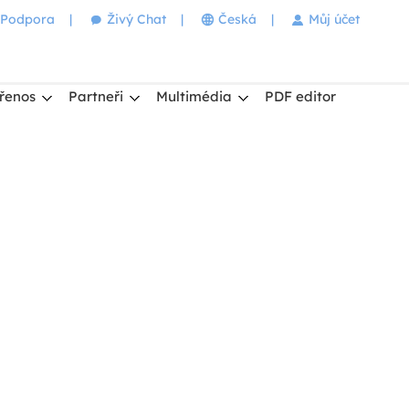
Podpora
|
Živý Chat
|
Česká
|
Můj účet
řenos
Partneři
Multimédia
PDF editor