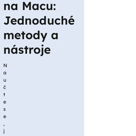
na Macu:
Jednoduché
metody a
nástroje
N
a
u
č
t
e
s
e
,
j