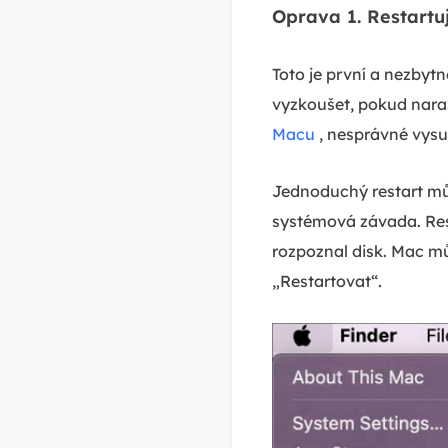
Oprava 1. Restartu
Toto je první a nezbyt
vyzkoušet, pokud naraz
Macu
, nesprávné vysu
Jednoduchý restart mů
systémová závada. Res
rozpoznal disk. Mac m
„Restartovat“.