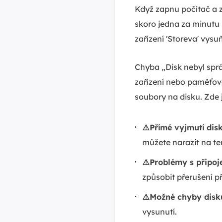
Když zapnu počítač a z
skoro jedna za minutu
zařízení 'Storeva' vysuň
Chyba „Disk nebyl sprá
zařízení nebo paměťové
soubory na disku. Zde 
⚠️Přímé vyjmutí disk
můžete narazit na te
⚠️Problémy s připoj
způsobit přerušení př
⚠️Možné chyby disk
vysunutí.