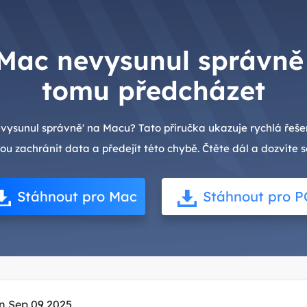
Mac nevysunul správně 
tomu předcházet
evysunul správně' na Macu? Tato příručka ukazuje rychlá řeš
ou zachránit data a předejít této chybě. Čtěte dál a dozvíte 
Stáhnout pro Mac
Stáhnout pro P
n Sep 09,2025