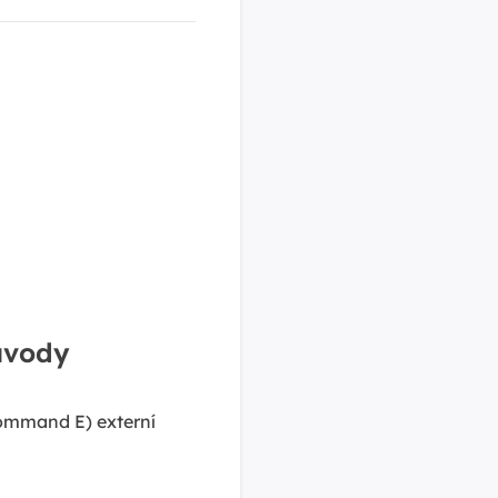
ůvody
Command E) externí