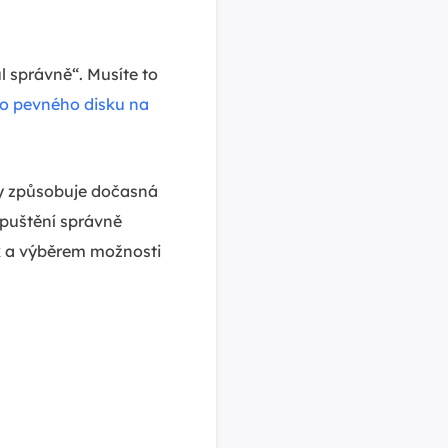
l správně“. Musíte to
ho pevného disku na
dy způsobuje dočasná
spuštění správně
ek a výběrem možnosti