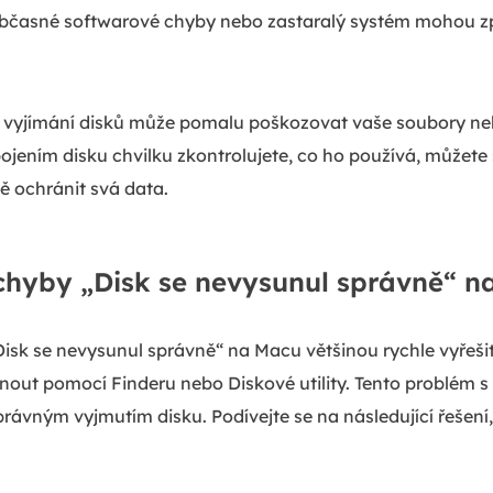
časné softwarové chyby nebo zastaralý systém mohou z
vyjímání disků může pomalu poškozovat vaše soubory n
ojením disku chvilku zkontrolujete, co ho používá, můžete 
 ochránit svá data.
 chyby „Disk se nevysunul správně“ 
Disk se nevysunul správně“ na Macu většinou rychle vyřešit
ut pomocí Finderu nebo Diskové utility. Tento problém s 
ávným vyjmutím disku. Podívejte se na následující řešení,