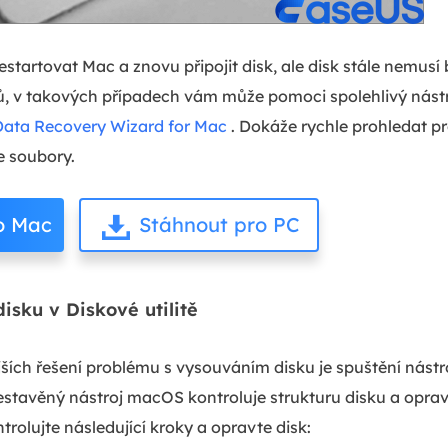
restartovat Mac a znovu připojit disk, ale disk stále nemusí
ů, v takových případech vám může pomoci spolehlivý nást
ata Recovery Wizard for Mac
. Dokáže rychle prohledat p
e soubory.
o Mac
Stáhnout pro PC
isku v Diskové utilitě
jších řešení problému s vysouváním disku je spuštění nást
 vestavěný nástroj macOS kontroluje strukturu disku a opr
rolujte následující kroky a opravte disk: