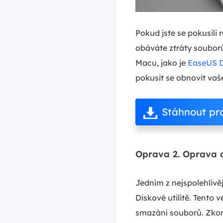
Pokud jste se pokusili 
obáváte ztráty soubor
Macu, jako je
EaseUS D
pokusit se obnovit vaš
Stáhnout pr
Oprava 2. Oprava d
Jedním z nejspolehlivě
Diskové utilitě. Tento
smazání souborů. Zkont