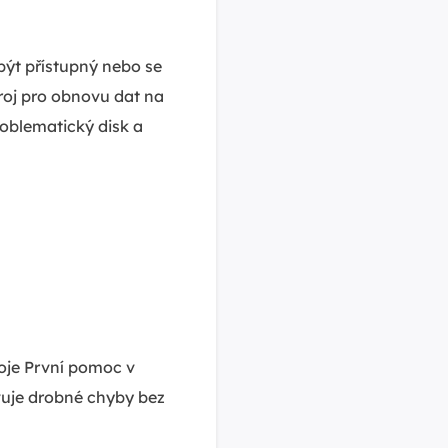
 být přístupný nebo se
roj pro obnovu dat na
roblematický disk a
roje První pomoc v
avuje drobné chyby bez