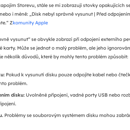
apojím Storevu, stále se mi zobrazují stovky opakujících 
 nebo i méně: „Disk nebyl správně vysunut | Před odpojen
te.“ Z
komunity Apple
vně vysunut“ se obvykle zobrazí při odpojení externího p
 karty. Může se jednat o malý problém, ale jeho ignorován
je několik důvodů, které by mohly tento problém způsobit:
u:
Pokud k vysunutí disku pouze odpojíte kabel nebo čteč
nto problém.
ením disku:
Uvolněné připojení, vadné porty USB nebo r
ipojení.
u.
Problémy se souborovým systémem disku mohou zabrá