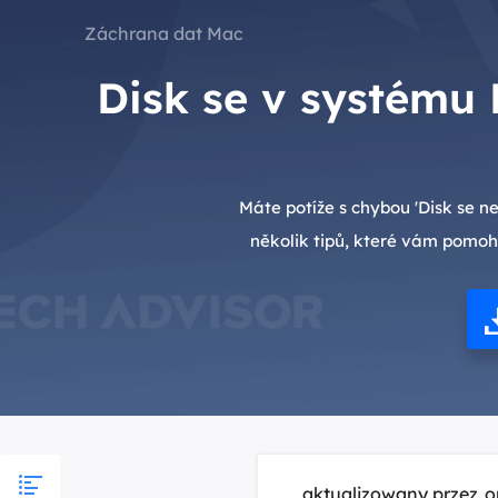
Záchrana dat Mac
Disk se v systému 
Máte potíže s chybou 'Disk se n
několik tipů, které vám pomoh
aktualizowany przez
o