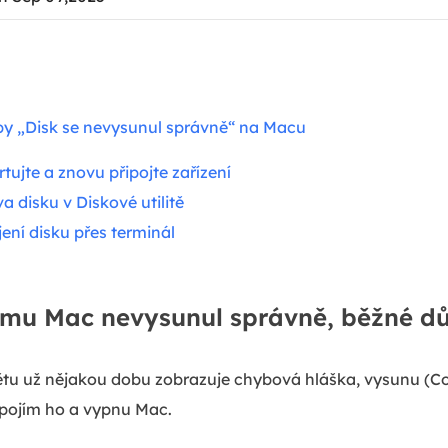
by „Disk se nevysunul správně“ na Macu
tujte a znovu připojte zařízení
 disku v Diskové utilitě
ení disku přes terminál
tému Mac nevysunul správně, běžné d
ětu už nějakou dobu zobrazuje chybová hláška, vysunu (
dpojím ho a vypnu Mac.