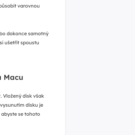
působit varovnou
ebo dokonce samotný
si ušetřit spoustu
na Macu
. Vložený disk však
vysunutím disku je
 abyste se tohoto