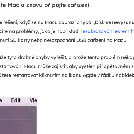
jte Mac a znovu připojte zařízení
né řešení, když se na Macu zobrazí chyba „Disk se nevysunu
íte na problémy, jako je například
nezobrazování externí
nutí SD karty nebo nerozpoznání USB zařízení na Macu.
že tyto drobné chyby vyřešit, protože tento problém něk
tartování Macu může zajistit, aby systém při opětovném 
ůžete restartovat kliknutím na ikonu Apple v řádku nabíd