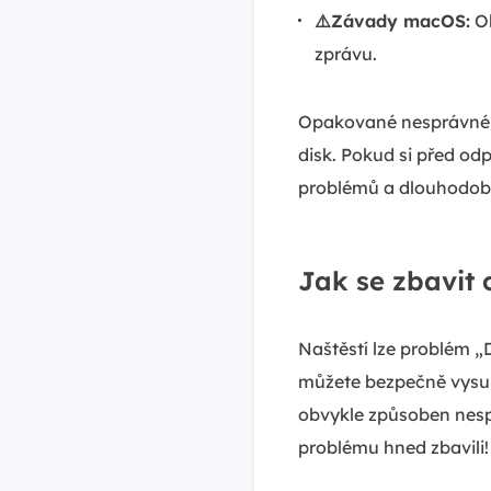
⚠️Závady macOS:
Ob
zprávu.
Opakované nesprávné 
disk. Pokud si před odp
problémů a dlouhodobě
Jak se zbavit
Naštěstí lze problém „
můžete bezpečně vysuno
obvykle způsoben nespr
problému hned zbavili!