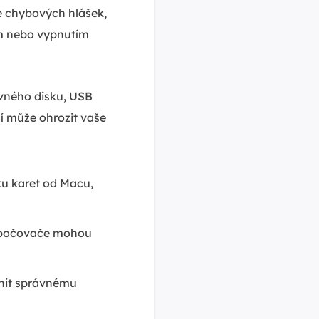
se chybových hlášek,
ím nebo vypnutím
evného disku, USB
í může ohrozit vaše
ku karet od Macu,
ozbočovače mohou
nit správnému